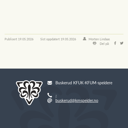
Publisert
19.05.2026
Sist oppdatert
19.05.2026
Morten Lindaas
Del på:
Buskerud KFUK-KFUM-speidere
-
buskerud@kmspeider.no