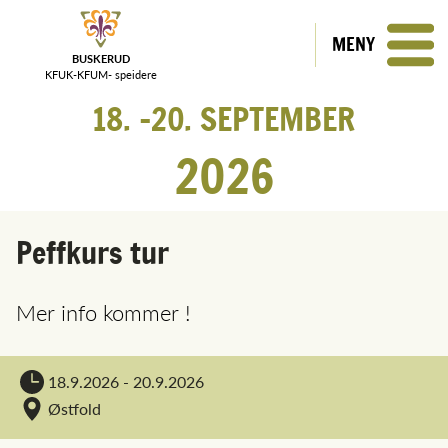
MENY
BUSKERUD
KFUK-KFUM-
speidere
18.
20.
SEPTEMBER
2026
Peffkurs tur
Mer info kommer !
18.9.2026 - 20.9.2026
Østfold