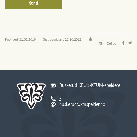
Publisert
21.02.2018
Sist oppdatert
23.10.2022
Del på:
Buskerud KFUK-KFUM-speidere
-
buskerud@kmspeider.no